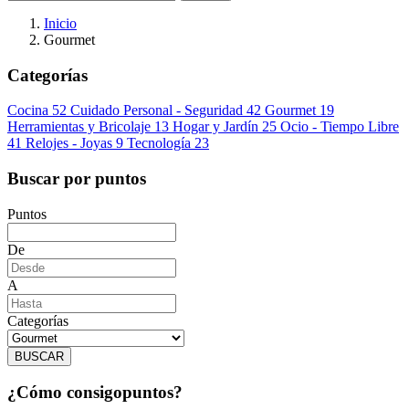
Inicio
Gourmet
Categorías
Cocina
52
Cuidado Personal - Seguridad
42
Gourmet
19
Herramientas y Bricolaje
13
Hogar y Jardín
25
Ocio - Tiempo Libre
41
Relojes - Joyas
9
Tecnología
23
Buscar por puntos
Puntos
De
A
Categorías
BUSCAR
¿Cómo consigo
puntos?