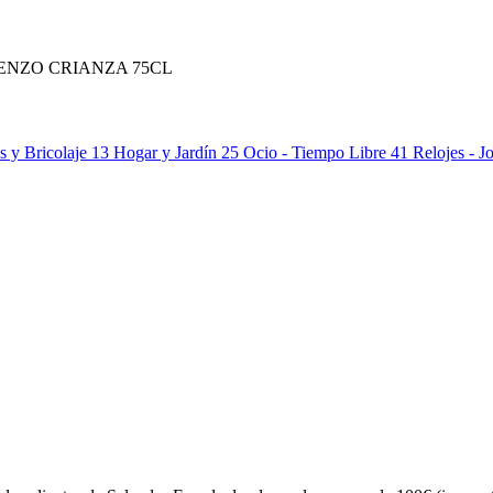
ENZO CRIANZA 75CL
s y Bricolaje
13
Hogar y Jardín
25
Ocio - Tiempo Libre
41
Relojes - J