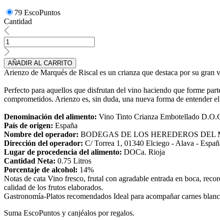
79 EscoPuntos
Cantidad
AÑADIR AL CARRITO
Arienzo de Marqués de Riscal es un crianza que destaca por su gran v
Perfecto para aquellos que disfrutan del vino haciendo que forme parte 
comprometidos. Arienzo es, sin duda, una nueva forma de entender el
Denominación del alimento:
Vino Tinto Crianza Embotellado D.O.C
País de origen:
España
Nombre del operador:
BODEGAS DE LOS HEREDEROS DEL M
Dirección del operador:
C/ Torrea 1, 01340 Elciego - Alava - Españ
Lugar de procedencia del alimento:
DOCa. Rioja
Cantidad Neta:
0.75 Litros
Porcentaje de alcohol:
14%
Notas de cata Vino fresco, frutal con agradable entrada en boca, recor
calidad de los frutos elaborados.
Gastronomía-Platos recomendados Ideal para acompañar carnes blancas
Suma EscoPuntos y canjéalos por regalos.