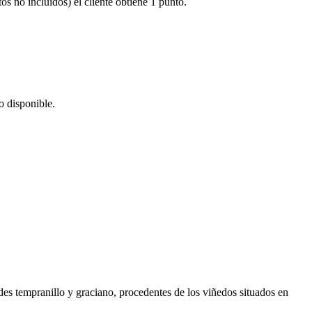
no incluidos) el cliente obtiene 1 punto.
o disponible.
des tempranillo y graciano, procedentes de los viñedos situados en