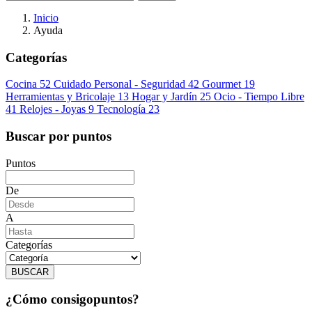
Inicio
Ayuda
Categorías
Cocina
52
Cuidado Personal - Seguridad
42
Gourmet
19
Herramientas y Bricolaje
13
Hogar y Jardín
25
Ocio - Tiempo Libre
41
Relojes - Joyas
9
Tecnología
23
Buscar por puntos
Puntos
De
A
Categorías
BUSCAR
¿Cómo consigo
puntos?